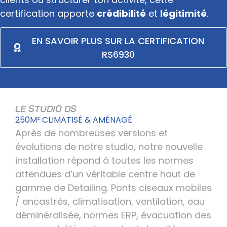
certification apporte
crédibilité
et
légitimité
.
EN SAVOIR PLUS SUR LA CERTIFICATION
RS6930
LE STUDIO DS
250M² CLIMATISÉ & AMÉNAGÉ
Après de nombreuses versions et
évolutions de notre studio, notre nouvelle
installation répond à toutes les normes
attendues d’un véritable centre haut de
gamme de Detailing. Ponts ciseaux mobiles
/ encastrés, climatisation, ventilation, eau
déminéralisée, normes ERP, évacuation des