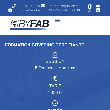
04 58 17 30 90
formation@byfab.fr
Lundi — Vendredi : 8h30 à 12h30 et 14h à 18h.
FORMATION COVERING CERTIFIANTE
SESSION
5 Personnes Maximum
TARIF
1 950
€