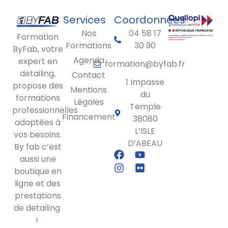
Services
Coordonnées
Nos
04 58 17
Formation
Formations
30 90
ByFab, votre
Agenda
expert en
formation@byfab.fr
detailing,
Contact
1 Impasse
propose des
Mentions
du
formations
Légales
Temple
professionnelles
Financement
38080
adaptées à
L’ISLE
vos besoins.
D’ABEAU
By fab c’est
aussi une
boutique en
ligne et des
prestations
de detailing
!