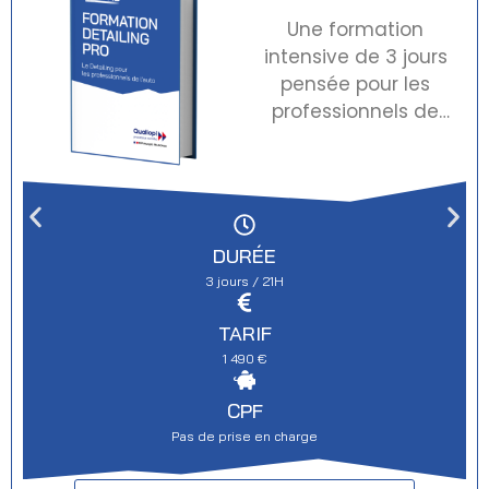
Une formation
intensive de 3 jours
pensée pour les
professionnels de
l'automobile qui
veulent intégrer le
Detailing à leur
activité. Carrossier,
vendeur auto,
DURÉE
mécanicien ou
3 jours / 21H
préparateur : maîtrisez
la préparation
TARIF
extérieure, le polissage
1 490
€
à la machine et la
pose de protection
CPF
céramique sur
Pas de prise en charge
carrosserie.