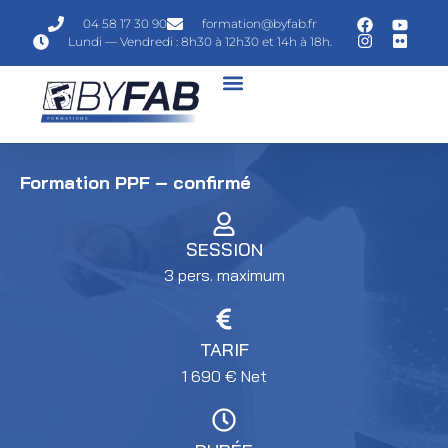
04 58 17 30 90
formation@byfab.fr
Lundi — Vendredi : 8h30 à 12h30 et 14h à 18h.
Formation PPF – confirmé
SESSION
3 pers. maximum
TARIF
1 690
€
Net