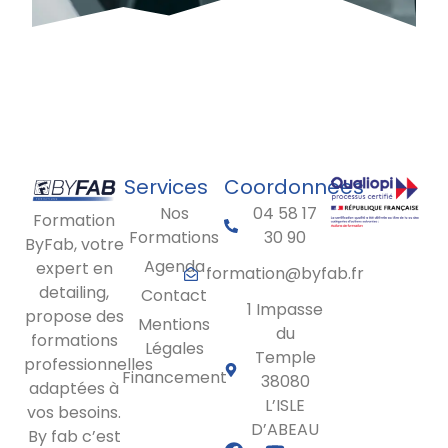
Services
Coordonnées
Nos
04 58 17
Formation
Formations
30 90
ByFab, votre
Agenda
expert en
formation@byfab.fr
detailing,
Contact
1 Impasse
propose des
Mentions
du
formations
Légales
Temple
professionnelles
Financement
38080
adaptées à
L’ISLE
vos besoins.
D’ABEAU
By fab c’est