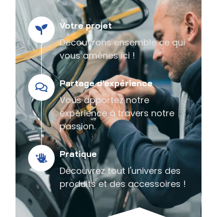
Votre projet
Découvrons ensemble ce qui
vous amènes ici !
Partage d'expérience
Vous apportez notre
expérience à travers notre
passion.
Pratique
Découvrez tout l'univers des
produits et des accessoires !